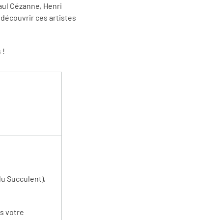
aul Cézanne, Henri
edécouvrir ces artistes
 !
du Succulent),
s votre