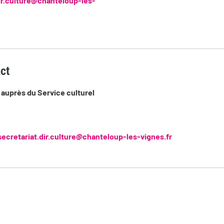
dir.culture@chanteloup-les-
ct
auprès du Service culturel
secretariat.dir.culture@chanteloup-les-vignes.fr