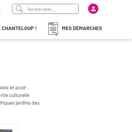
Menu du com
iaux
À CHANTELOUP !
MES DÉMARCHES
iste et post-
tie culturelle
fiques jardins des