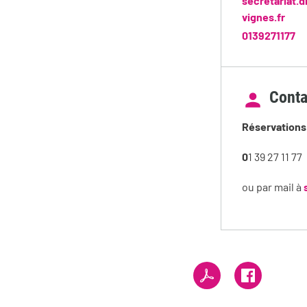
secretariat.
vignes.fr
0139271177
Conta
Réservations 
0
1 39 27 11 77
ou par mail à