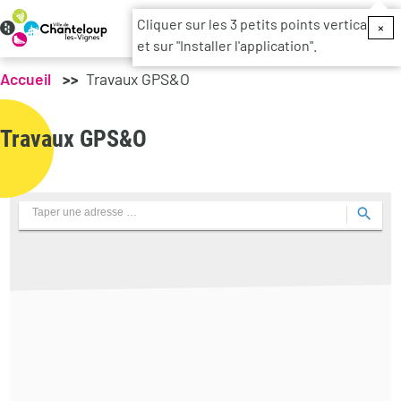
Menu du c
Cliquer sur les 3 petits points verticaux
×
et sur "Installer l'application".
Accueil
Travaux GPS&O
Travaux GPS&O