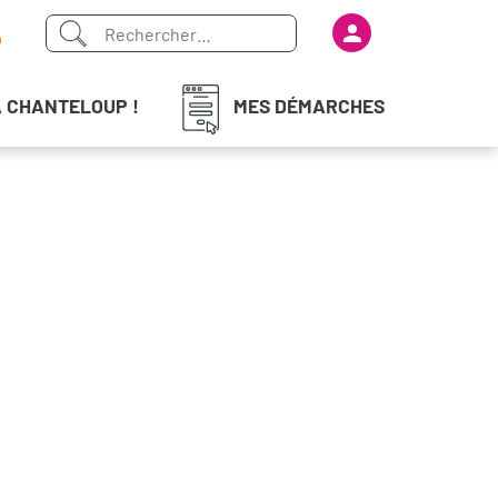
Menu du com
iaux
À CHANTELOUP !
MES DÉMARCHES