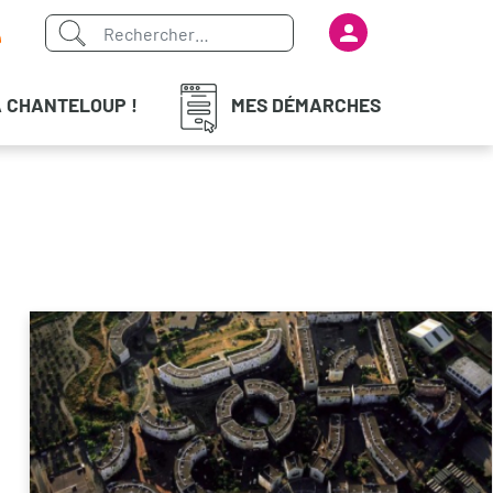
Menu du com
iaux
À CHANTELOUP !
MES DÉMARCHES