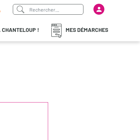
Menu du com
iaux
À CHANTELOUP !
MES DÉMARCHES