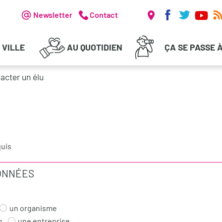
Réseaux soc
Header - Communication
Newsletter
Contact
 VILLE
AU QUOTIDIEN
ÇA SE PASSE 
acter un élu
quis
ONNÉES
un organisme
n
une entreprise