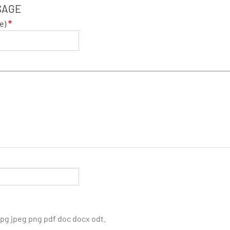
SAGE
e)
jpg jpeg png pdf doc docx odt.