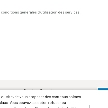
es conditions générales d'utilisation des services.
Horaires d'ouverture :
Lundi de 9h à 12h et de 14h à 17h
on du site, de vous proposer des contenus animés
rc
Mardi et vendredi de 9h à 12h
ociaux. Vous pouvez accepter, refuser ou
Vignes
Mercredi de 9h à 12h et de 14h à 18h