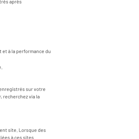
strés après
 et à la performance du
e.
enregistrés sur votre
 recherchez via la
ent site. Lorsque des
liées à ces sites