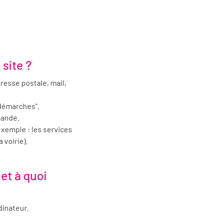
site ?
resse postale, mail,
 démarches".
mande.
xemple : les services
voirie).
 et à quoi
dinateur.