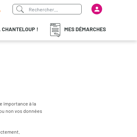
Menu du com
iaux
À CHANTELOUP !
MES DÉMARCHES
e importance à la
 ou non vos données
ectement.