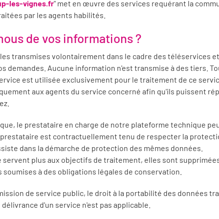
-les-vignes.fr
" met en œuvre des services requérant la comm
aitées par les agents habilités.
-nous de vos informations ?
es transmises volontairement dans le cadre des téléservices e
vos demandes. Aucune information n'est transmise à des tiers. 
service est utilisée exclusivement pour le traitement de ce serv
iquement aux agents du service concerné afin qu'ils puissent r
ez.
ique, le prestataire en charge de notre plateforme technique pe
 Le prestataire est contractuellement tenu de respecter la protec
ssiste dans la démarche de protection des mêmes données.
servent plus aux objectifs de traitement, elles sont supprimées
 soumises à des obligations légales de conservation.
ission de service public, le droit à la portabilité des données t
délivrance d'un service n'est pas applicable.