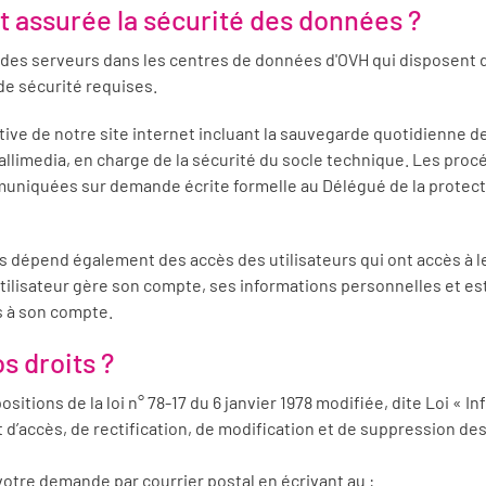
 assurée la sécurité des données ?
 des serveurs dans les centres de données d'OVH qui disposent d
e sécurité requises.
ive de notre site internet incluant la sauvegarde quotidienne 
Gallimedia, en charge de la sécurité du socle technique. Les pr
niquées sur demande écrite formelle au Délégué de la protect
s dépend également des accès des utilisateurs qui ont accès à 
tilisateur gère son compte, ses informations personnelles et e
 à son compte.
os droits ?
tions de la loi n° 78-17 du 6 janvier 1978 modifiée, dite Loi « In
t d’accès, de rectification, de modification et de suppression d
otre demande par courrier postal en écrivant au :