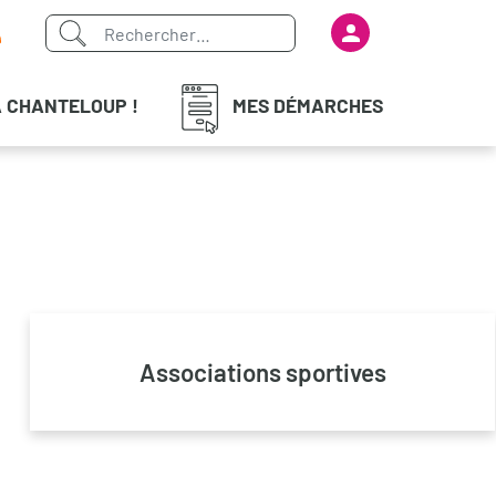
Menu du com
iaux
À CHANTELOUP !
MES DÉMARCHES
Associations sportives