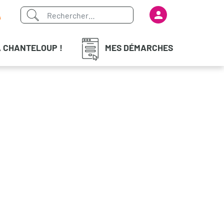
Menu du com
iaux
À CHANTELOUP !
MES DÉMARCHES