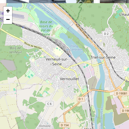
+
−
Ateliers municipaux
Bibliothè
Bourrelle
19 rue Panhard et Levassor
1 rue de l'Ha
78570 Chanteloup-les-Vignes
78570 Chan
01 39 74 29 7