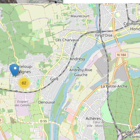
que de l'Ancienne
rie
util
62
teloup-les-Vignes
4