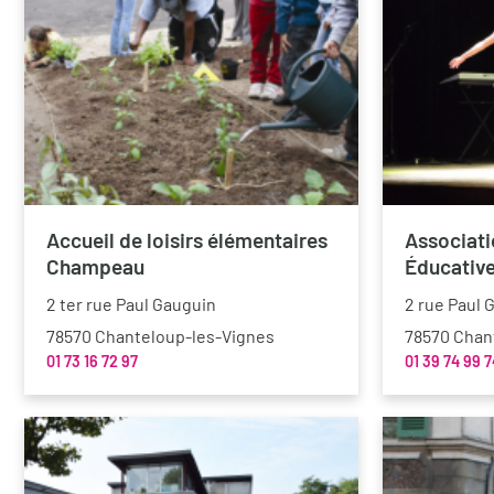
Accueil de loisirs élémentaires
Associati
Champeau
Éducative
2 ter rue Paul Gauguin
2 rue Paul 
78570 Chanteloup-les-Vignes
78570 Chan
01 73 16 72 97
01 39 74 99 7