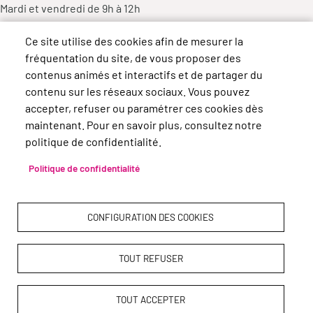
Mardi et vendredi de 9h à 12h
Mercredi de 9h à 12h et de 14h à 18h
Ce site utilise des cookies afin de mesurer la
Jeudi de 14h à 17h
fréquentation du site, de vous proposer des
contenus animés et interactifs et de partager du
contenu sur les réseaux sociaux. Vous pouvez
accepter, refuser ou paramétrer ces cookies dès
maintenant. Pour en savoir plus, consultez notre
politique de confidentialité.
Politique de confidentialité
CONFIGURATION DES COOKIES
TOUT REFUSER
Pied de page
Accueil
Plan du site
Contact
Mentions légales
Données personnelles
Accessibilité : Non conforme
Cookies
TOUT ACCEPTER