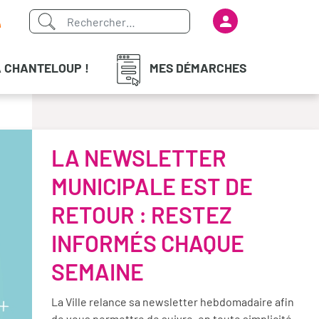
Menu du com
iaux
À CHANTELOUP !
MES DÉMARCHES
LA NEWSLETTER
MUNICIPALE EST DE
RETOUR : RESTEZ
INFORMÉS CHAQUE
SEMAINE
La Ville relance sa newsletter hebdomadaire afin
de vous permettre de suivre, en toute simplicité,