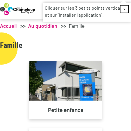
Menu du c
Cliquer sur les 3 petits points verticaux
×
et sur "Installer l'application".
Accueil
Au quotidien
Famille
Famille
Petite enfance