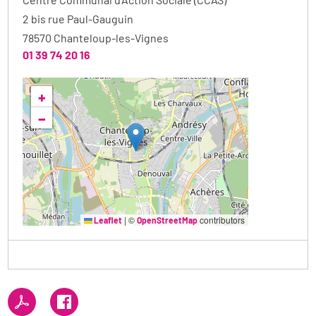
2 bis rue Paul-Gauguin
78570
Chanteloup-les-Vignes
01 39 74 20 16
+
−
|
©
contributors
Leaflet
OpenStreetMap