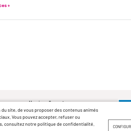
ces +
Horaires d'ouverture :
Lundi de 9h à 12h et de 14h à 17h
on du site, de vous proposer des contenus animés
rc
Mardi et vendredi de 9h à 12h
ociaux. Vous pouvez accepter, refuser ou
Vignes
Mercredi de 9h à 12h et de 14h à 18h
, consultez notre politique de confidentialité.
CONFIGUR
Jeudi de 14h à 17h