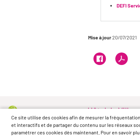
DEFI Servi
Mise à jour
20/07/2021
Hôtel de Ville
Ce site utilise des cookies afin de mesurer la fréquentati
37 rue du Général Lecle
et interactifs et de partager du contenu sur les réseaux s
78570 Chanteloup-les-
paramétrer ces cookies dès maintenant. Pour en savoir plus
Tél. 01 34 01 10 50