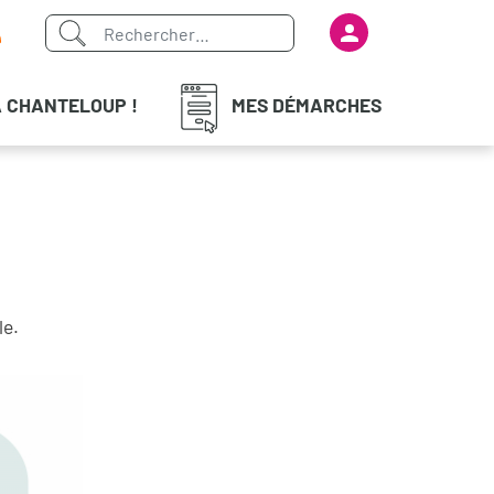
Menu du com
iaux
À CHANTELOUP !
MES DÉMARCHES
le.