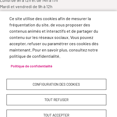
Lundi de 9h à 12h et de 14h à 17h
Mardi et vendredi de 9h à 12h
Mercredi de 9h à 12h et de 14h à 18h
Ce site utilise des cookies afin de mesurer la
Jeudi de 14h à 17h
fréquentation du site, de vous proposer des
contenus animés et interactifs et de partager du
contenu sur les réseaux sociaux. Vous pouvez
accepter, refuser ou paramétrer ces cookies dès
maintenant. Pour en savoir plus, consultez notre
politique de confidentialité.
Politique de confidentialité
CONFIGURATION DES COOKIES
TOUT REFUSER
Pied de page
Accueil
Plan du site
Contact
Mentions légales
Données personnelles
Accessibilité : Non conforme
Cookies
TOUT ACCEPTER