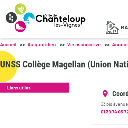
Menu principal
MA
Accueil
Au quotidien
Vie associative
Annuai
UNSS Collège Magellan (Union Nati
Liens utiles
Coor
33 bis avenue
01 39 74 03 7