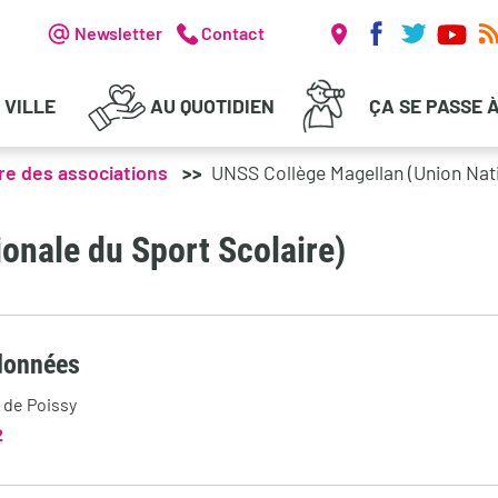
Réseaux soc
Header - Communication
Newsletter
Contact
 VILLE
AU QUOTIDIEN
ÇA SE PASSE 
re des associations
UNSS Collège Magellan (Union Nati
onale du Sport Scolaire)
données
 de Poissy
2