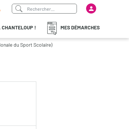
Menu du com
iaux
À CHANTELOUP !
MES DÉMARCHES
onale du Sport Scolaire)