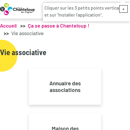
Menu du c
Cliquer sur les 3 petits points verticaux
×
et sur "Installer l'application".
Accueil
Ça se passe à Chanteloup !
Vie associative
Vie associative
Annuaire des
associations
Maison des