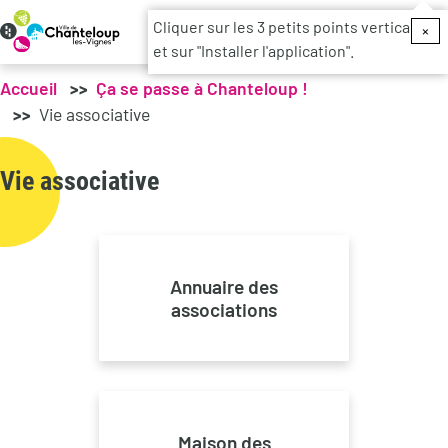
Menu du c
Cliquer sur les 3 petits points verticaux
×
et sur "Installer l'application".
Accueil
Ça se passe à Chanteloup !
Vie associative
Vie associative
Annuaire des
associations
Maison des