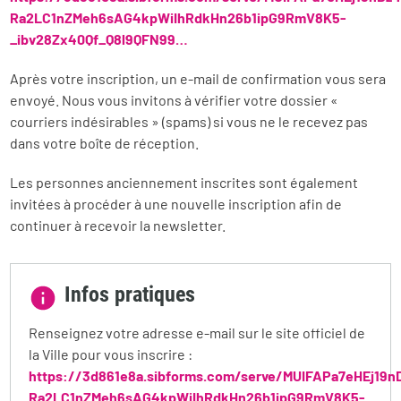
Ra2LC1nZMeh6sAG4kpWiIhRdkHn26b1ipG9RmV8K5-
_ibv28Zx40Qf_Q8l9QFN99…
Après votre inscription, un e-mail de confirmation vous sera
envoyé. Nous vous invitons à vérifier votre dossier «
courriers indésirables » (spams) si vous ne le recevez pas
dans votre boîte de réception.
Les personnes anciennement inscrites sont également
invitées à procéder à une nouvelle inscription afin de
continuer à recevoir la newsletter.
Infos pratiques
Renseignez votre adresse e-mail sur le site officiel de
la Ville pour vous inscrire :
https://3d861e8a.sibforms.com/serve/MUIFAPa7eHEj19n
Ra2LC1nZMeh6sAG4kpWiIhRdkHn26b1ipG9RmV8K5-