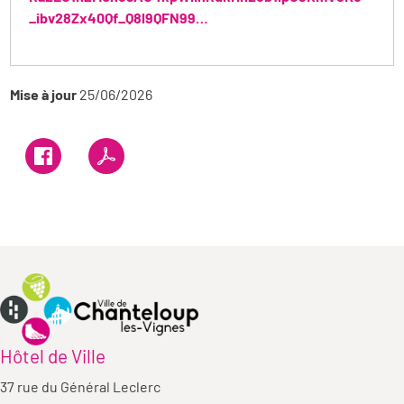
_ibv28Zx40Qf_Q8l9QFN99…
Mise à jour
25/06/2026
Hôtel de Ville
37 rue du Général Leclerc