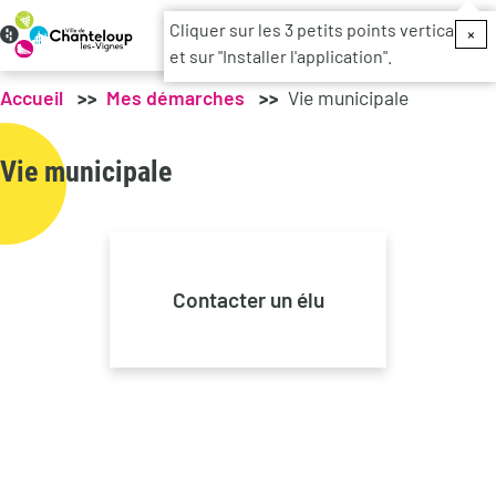
Menu du c
Cliquer sur les 3 petits points verticaux
×
et sur "Installer l'application".
Accueil
Mes démarches
Vie municipale
Vie municipale
Contacter un élu