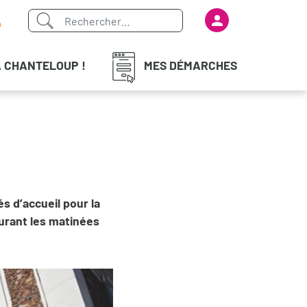
Menu du com
iaux
À CHANTELOUP !
MES DÉMARCHES
s d’accueil pour la
durant les matinées